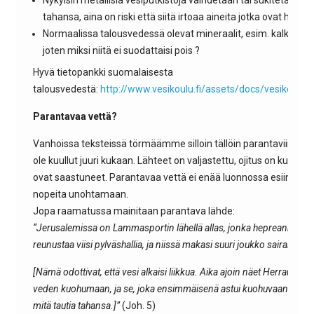
Nykyisin metallisia vesiputkistoja vaihdetaan tai sukitetaan mu
tahansa, aina on riski että siitä irtoaa aineita jotka ovat haitall
Normaalissa talousvedessä olevat mineraalit, esim. kalkki eivät
joten miksi niitä ei suodattaisi pois ?
Hyvä tietopankki suomalaisesta
talousvedestä:
http://www.vesikoulu.fi/assets/docs/vesikoulu
Parantavaa vettä?
Vanhoissa teksteissä törmäämme silloin tällöin parantaviin lähtei
ole kuullut juuri kukaan. Lähteet on valjastettu, ojitus on kuivatt
ovat saastuneet. Parantavaa vettä ei enää luonnossa esiinny ni
nopeita unohtamaan.
Jopa raamatussa mainitaan parantava lähde:
“Jerusalemissa on Lammasportin lähellä allas, jonka hepreankieline
reunustaa viisi pylväshallia, ja niissä makasi suuri joukko sairaita: s
[Nämä odottivat, että vesi alkaisi liikkua. Aika ajoin näet Herran enk
veden kuohumaan, ja se, joka ensimmäisenä astui kuohuvaan veteen, 
mitä tautia tahansa.]”
(Joh. 5)