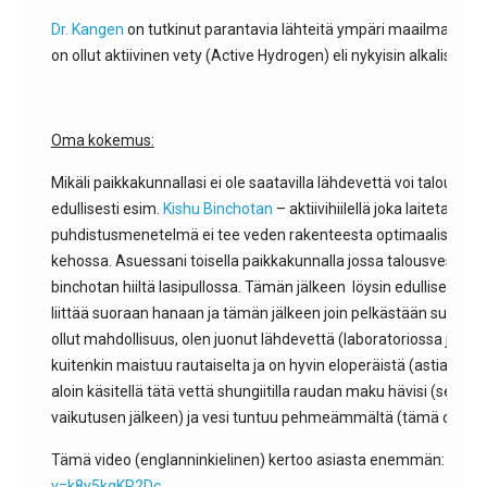
Dr. Kangen
on tutkinut parantavia lähteitä ympäri maailman ja h
on ollut aktiivinen vety (Active Hydrogen) eli nykyisin alkalisuus.
Oma kokemus:
Mikäli paikkakunnallasi ei ole saatavilla lähdevettä voi talousvet
edullisesti esim.
Kishu Binchotan
– aktiivihiilellä joka laitetaan
puhdistusmenetelmä ei tee veden rakenteesta optimaalista min
kehossa. Asuessani toisella paikkakunnalla jossa talousvesi oli
binchotan hiiltä lasipullossa. Tämän jälkeen löysin edullisen akti
liittää suoraan hanaan ja tämän jälkeen join pelkästään suodatet
ollut mahdollisuus, olen juonut lähdevettä (laboratoriossa juoma
kuitenkin maistuu rautaiselta ja on hyvin eloperäistä (astiassa 
aloin käsitellä tätä vettä shungiitilla raudan maku hävisi (se hä
vaikutusen jälkeen) ja vesi tuntuu pehmeämmältä (tämä on va
Tämä video (englanninkielinen) kertoo asiasta enemmän:
https
v=k8y5kgKR2Dc