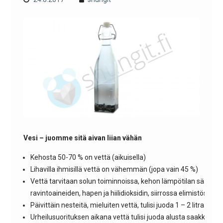
Vesi – juomme sitä aivan liian vähän
Kehosta 50-70 % on vettä (aikuisella)
Lihavilla ihmisillä vettä on vähemmän (jopa vain 45 %)
Vettä tarvitaan solun toiminnoissa, kehon lämpötilan säätelyss
ravintoaineiden, hapen ja hiilidioksidin, siirrossa elimistössä
Päivittäin nesteitä, mieluiten vettä, tulisi juoda 1 – 2 litraa
Urheilusuorituksen aikana vettä tulisi juoda alusta saakka noin