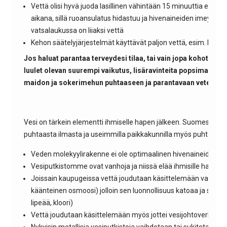
Vettä olisi hyvä juoda lasillinen vähintään 15 minuuttia ennen 
aikana, sillä ruoansulatus hidastuu ja hivenaineiden imeytym
vatsalaukussa on liiaksi vettä
Kehon säätelyjärjestelmät käyttävät paljon vettä, esim. lämpö
Jos haluat parantaa terveydesi tilaa, tai vain jopa kohottaa 
luulet olevan suurempi vaikutus, lisäravinteita popsimalla va
maidon ja sokerimehun puhtaaseen ja parantavaan veteen?
Vesi on tärkein elementti ihmiselle hapen jälkeen. Suomessa 
puhtaasta ilmasta ja useimmilla paikkakunnilla myös puhtaasta
Veden molekyylirakenne ei ole optimaalinen hivenaineiden i
Vesiputkistomme ovat vanhoja ja niissä elää ihmisille haitialli
Joissain kaupugeissa vettä joudutaan käsittelemään vahvasti 
käänteinen osmoosi) jolloin sen luonnollisuus katoaa ja siinä on
lipeää, kloori)
Vettä joudutaan käsittelemään myös jottei vesijohtoverkosto 