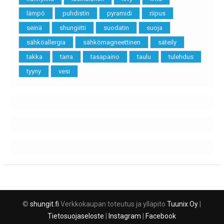
lämpö
puhdistin
pyramidi
riipus
seinä
shungiitti
suodatin
suoja
sähköallergia
sähkömagneettinen
säteily
takka
tarra
tasapaino
taulu
tulehdus
tyyny
vesi
©
shungit.fi
Verkkokaupan toteutus ja ylläpito
Tuunix Oy
|
Tietosuojaseloste
|
Instagram
|
Facebook