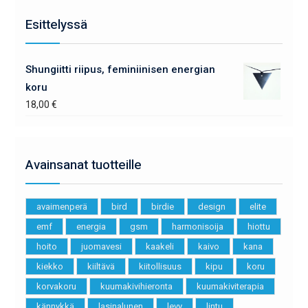
Esittelyssä
Shungiitti riipus, feminiinisen energian
koru
18,00
€
Avainsanat tuotteille
avaimenperä
bird
birdie
design
elite
emf
energia
gsm
harmonisoija
hiottu
hoito
juomavesi
kaakeli
kaivo
kana
kiekko
kiiltävä
kiitollisuus
kipu
koru
korvakoru
kuumakivihieronta
kuumakiviterapia
kännykkä
lasinalunen
levy
lintu