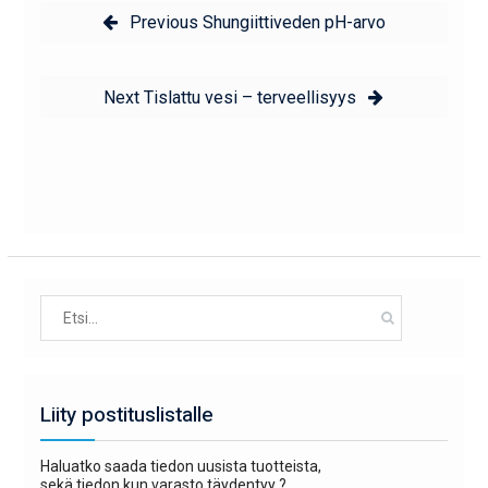
Previous
Previous
Shungiittiveden pH-arvo
selaus
post:
Next
Next
Tislattu vesi – terveellisyys
post:
Search
for:
Liity postituslistalle
Haluatko saada tiedon uusista tuotteista,
sekä tiedon kun varasto täydentyy ?