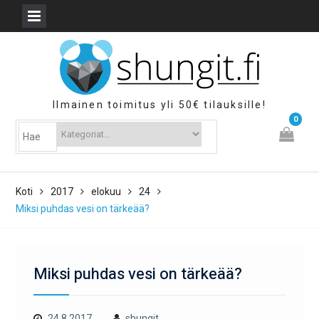
Skip
to
content
Ilmainen toimitus yli 50€ tilauksille!
0
Koti
2017
elokuu
24
Miksi puhdas vesi on tärkeää?
Miksi puhdas vesi on tärkeää?
24.8.2017
shungit