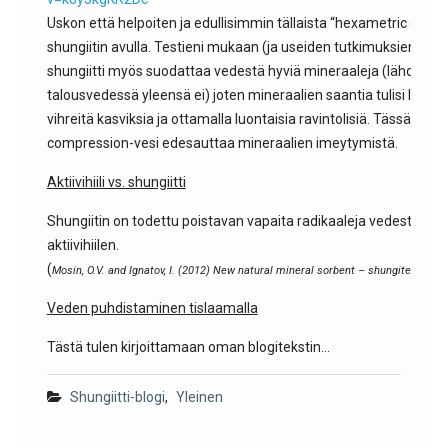
Uskon että helpoiten ja edullisimmin tällaista “hexametric comp
shungiitin avulla. Testieni mukaan (ja useiden tutkimuksien) näytt
shungiitti myös suodattaa vedestä hyviä mineraaleja (lähdevedess
talousvedessä yleensä ei) joten mineraalien saantia tulisi lisät
vihreitä kasviksia ja ottamalla luontaisia ravintolisiä. Tässä etu
compression-vesi edesauttaa mineraalien imeytymistä.
Aktiivihiili vs. shungiitti
Shungiitin on todettu poistavan vapaita radikaaleja vedestä 3
aktiivihiilen.
(
Mosin, O.V. and Ignatov, I. (2012) New natural mineral sorbent – shungite. Nanoi
Veden puhdistaminen tislaamalla
Tästä tulen kirjoittamaan oman blogitekstin…
Shungiitti-blogi
,
Yleinen
Artikkelien