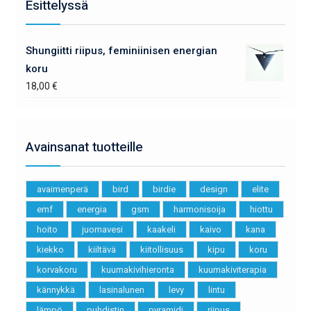
Esittelyssä
Shungiitti riipus, feminiinisen energian
koru
18,00
€
Avainsanat tuotteille
avaimenperä
bird
birdie
design
elite
emf
energia
gsm
harmonisoija
hiottu
hoito
juomavesi
kaakeli
kaivo
kana
kiekko
kiiltävä
kiitollisuus
kipu
koru
korvakoru
kuumakivihieronta
kuumakiviterapia
kännykkä
lasinalunen
levy
lintu
lämpö
puhdistin
pyramidi
riipus