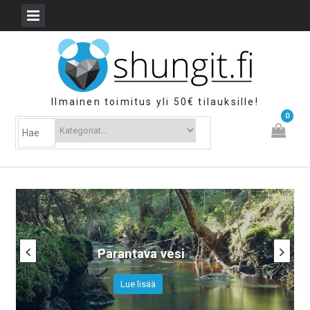
Skip
to
content
Ilmainen toimitus yli 50€ tilauksille!
0
Parantava vesi
Lue lisää