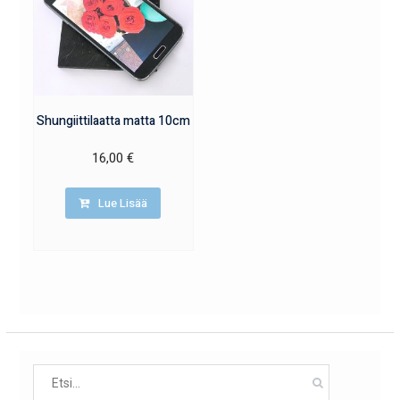
Shungiittilaatta matta 10cm
16,00
€
Lue Lisää
Search
for: