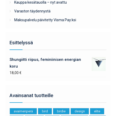
Kauppa kesätauolla – nyt avattu
Varaston täydennystä
Maksupalvelu päivitetty Visma Pay:ksi
Esittelyssä
Shungiitti riipus, feminiinisen energian
koru
18,00
€
Avainsanat tuotteille
avaimenperä
bird
birdie
design
elite