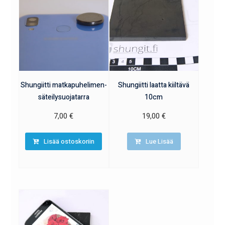
Shungiitti matkapuhelimen-
Shungiitti laatta kiiltävä
säteilysuojatarra
10cm
7,00
€
19,00
€
Lisää ostoskoriin
Lue Lisää