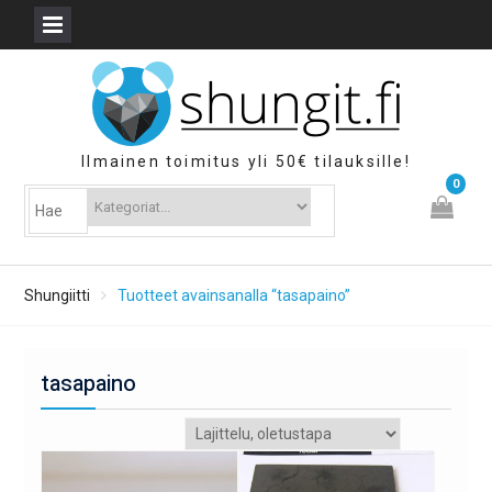
Skip
to
content
Ilmainen toimitus yli 50€ tilauksille!
0
Shungiitti
Tuotteet avainsanalla “tasapaino”
tasapaino