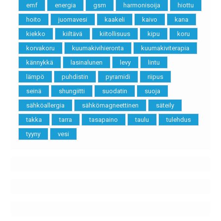
emf
energia
gsm
harmonisoija
hiottu
hoito
juomavesi
kaakeli
kaivo
kana
kiekko
kiiltävä
kiitollisuus
kipu
koru
korvakoru
kuumakivihieronta
kuumakiviterapia
kännykkä
lasinalunen
levy
lintu
lämpö
puhdistin
pyramidi
riipus
seinä
shungiitti
suodatin
suoja
sähköallergia
sähkömagneettinen
säteily
takka
tarra
tasapaino
taulu
tulehdus
tyyny
vesi