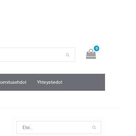
0
oimitusehdot
Yhteystiedot
Search
for: