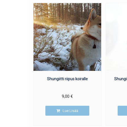
Shungiitti riipus koiralle
Shungiit
9,00
€
Lue Lisää