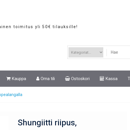
ainen toimitus yli 50€ tilauksille!
Kauppa
Oma tili
Ostoskori
Kassa
T
hopealangalla
Shungiitti riipus,