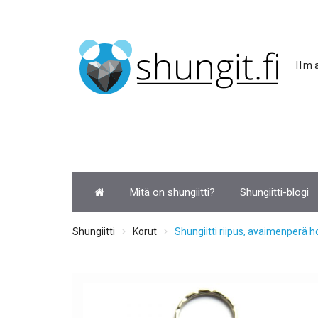
Skip
to
content
Ilm
Mitä on shungiitti?
Shungiitti-blogi
Shungiitti
Korut
Shungiitti riipus, avaimenperä 