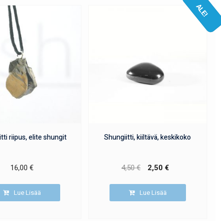
ALE!
ti riipus, elite shungit
Shungiitti, kiiltävä, keskikoko
16,00
€
4,50
€
2,50
€
Lue Lisää
Lue Lisää