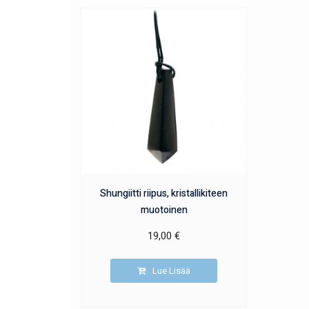
Shungiitti riipus, kristallikiteen
muotoinen
19,00
€
Lue Lisää