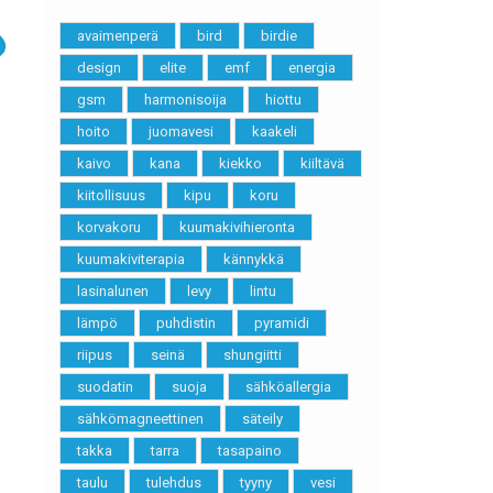
avaimenperä
bird
birdie
design
elite
emf
energia
gsm
harmonisoija
hiottu
hoito
juomavesi
kaakeli
kaivo
kana
kiekko
kiiltävä
kiitollisuus
kipu
koru
korvakoru
kuumakivihieronta
kuumakiviterapia
kännykkä
lasinalunen
levy
lintu
lämpö
puhdistin
pyramidi
riipus
seinä
shungiitti
suodatin
suoja
sähköallergia
sähkömagneettinen
säteily
takka
tarra
tasapaino
taulu
tulehdus
tyyny
vesi