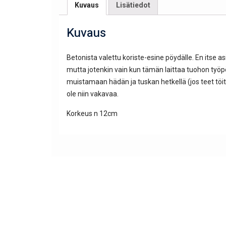
Kuvaus
Lisätiedot
Kuvaus
Betonista valettu koriste-esine pöydälle. En itse as
mutta jotenkin vain kun tämän laittaa tuohon työpö
muistamaan hädän ja tuskan hetkellä (jos teet töitä 
ole niin vakavaa.
Korkeus n 12cm