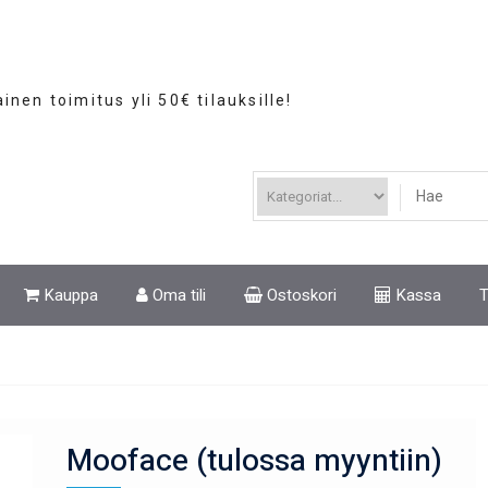
ainen toimitus yli 50€ tilauksille!
Kauppa
Oma tili
Ostoskori
Kassa
T
Mooface (tulossa myyntiin)