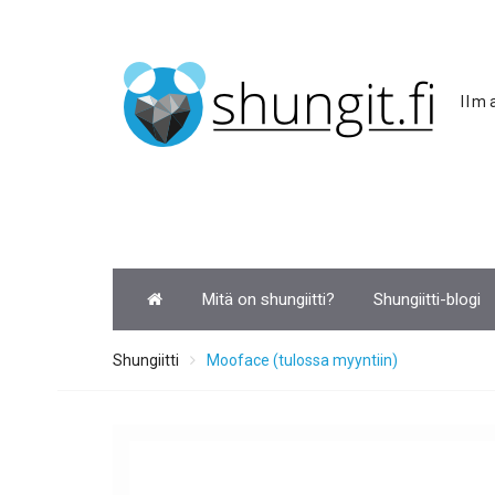
Skip
to
content
Ilm
Mitä on shungiitti?
Shungiitti-blogi
Shungiitti
Mooface (tulossa myyntiin)