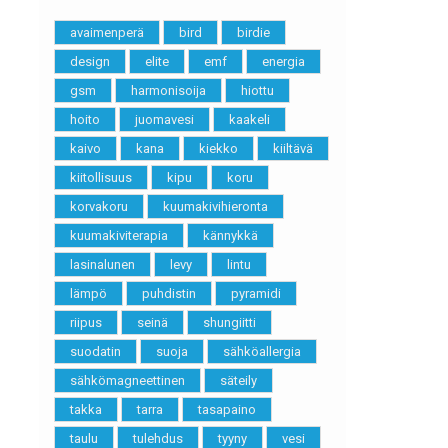
avaimenperä
bird
birdie
design
elite
emf
energia
gsm
harmonisoija
hiottu
hoito
juomavesi
kaakeli
kaivo
kana
kiekko
kiiltävä
kiitollisuus
kipu
koru
korvakoru
kuumakivihieronta
kuumakiviterapia
kännykkä
lasinalunen
levy
lintu
lämpö
puhdistin
pyramidi
riipus
seinä
shungiitti
suodatin
suoja
sähköallergia
sähkömagneettinen
säteily
takka
tarra
tasapaino
taulu
tulehdus
tyyny
vesi