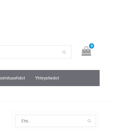
0
oimitusehdot
Yhteystiedot
Search
for: