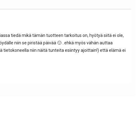
iassa tiedä mikä tämän tuotteen tarkoitus on, hyötyä siitä ei ole,
ydälle niin se piristää päivää 🙂 ..ehkä myös vähän auttaa
tietokoneella niin näitä tunteita esiintyy ajoittain!) että elämä ei