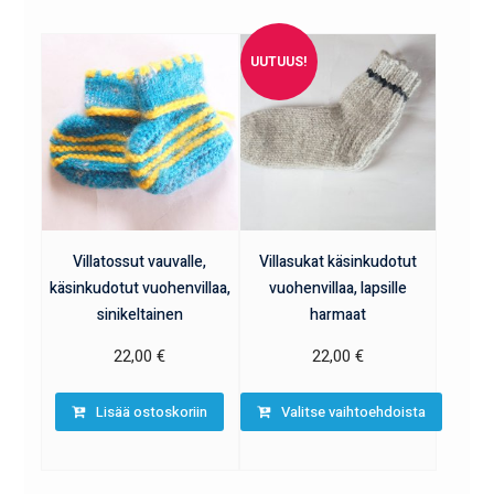
UUTUUS!
Villatossut vauvalle,
Villasukat käsinkudotut
käsinkudotut vuohenvillaa,
vuohenvillaa, lapsille
sinikeltainen
harmaat
22,00
€
22,00
€
Lisää ostoskoriin
Valitse vaihtoehdoista