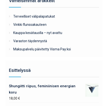
Viimeisimmät artikkelit
Terveelliset välipalapatukat
Vinkki flunssakauteen
Kauppa kesätauolla – nyt avattu
Varaston täydennystä
Maksupalvelu päivitetty Visma Pay:ksi
Esittelyssä
Shungiitti riipus, feminiinisen energian
koru
18,00
€