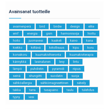
Avainsanat tuotteille
avaimenperä
bird
birdie
design
elite
emf
energia
gsm
harmonisoija
hiottu
hoito
juomavesi
kaakeli
kaivo
kana
kiekko
kiiltävä
kiitollisuus
kipu
koru
korvakoru
kuumakivihieronta
kuumakiviterapia
kännykkä
lasinalunen
levy
lintu
lämpö
puhdistin
pyramidi
riipus
seinä
shungiitti
suodatin
suoja
sähköallergia
sähkömagneettinen
säteily
takka
tarra
tasapaino
taulu
tulehdus
tyyny
vesi