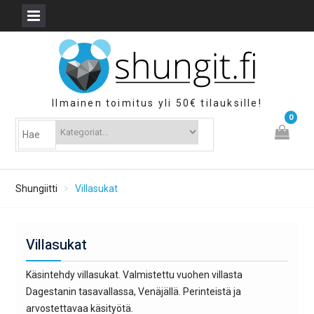
Skip
to
content
Ilmainen toimitus yli 50€ tilauksille!
0
Shungiitti
Villasukat
Villasukat
Käsintehdy villasukat. Valmistettu vuohen villasta
Dagestanin tasavallassa, Venäjällä. Perinteistä ja
arvostettavaa käsityötä.